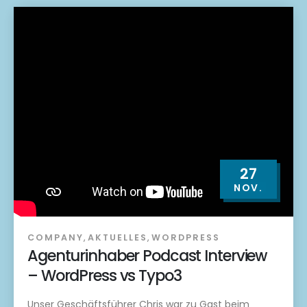
27
NOV.
COMPANY
,
AKTUELLES
,
WORDPRESS
Agenturinhaber Podcast Interview
– WordPress vs Typo3
Unser Geschäftsführer Chris war zu Gast beim