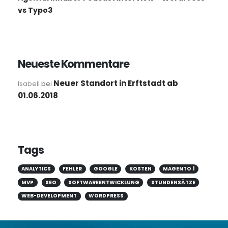
vs Typo3
Neueste Kommentare
Neuer Standort in Erftstadt ab
Isabell
bei
01.06.2018
Tags
ANALYTICS
FEHLER
GOOGLE
KOSTEN
MAGENTO 1
MVP
SEO
SOFTWAREENTWICKLUNG
STUNDENSÄTZE
WEB-DEVELOPMENT
WORDPRESS