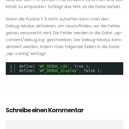
Inhalt zu entpacken. Schlägt das fehl, ist die Datei defekt.
Wenn die Punkte 1-3 nicht zutreffen kann man den
Debug-Modus aktivieren, um rauszufinden, wo der Fehler
genau verursacht wird. Die Fehler werden in die Datei „wp-
content/debug.log“ geschrieben. Der Debug-Modus kann
aktiviert werden, indem man folgende Zeilen in die Datei
„wp-config“ einfügt:
1
define( 
'WP_DEBUG_LOG'
, true );
2
define( 
'WP_DEBUG_display'
, false );
Schreibe einen Kommentar