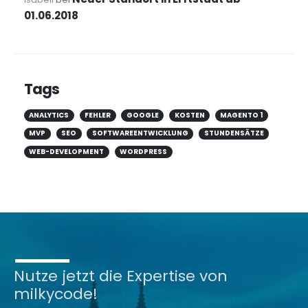
01.06.2018
Tags
ANALYTICS
FEHLER
GOOGLE
KOSTEN
MAGENTO 1
MVP
SEO
SOFTWAREENTWICKLUNG
STUNDENSÄTZE
WEB-DEVELOPMENT
WORDPRESS
Nutze jetzt die Expertise von
milkycode!